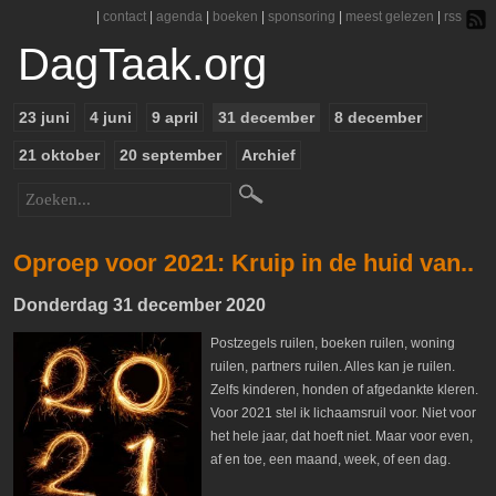
|
contact
|
agenda
|
boeken
|
sponsoring
|
meest gelezen
|
rss
DagTaak.org
23 juni
4 juni
9 april
31 december
8 december
21 oktober
20 september
Archief
Oproep voor 2021: Kruip in de huid van..
Donderdag 31 december 2020
Postzegels ruilen, boeken ruilen, woning
ruilen, partners ruilen. Alles kan je ruilen.
Zelfs kinderen, honden of afgedankte kleren.
Voor 2021 stel ik lichaamsruil voor. Niet voor
het hele jaar, dat hoeft niet. Maar voor even,
af en toe, een maand, week, of een dag.