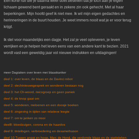
Een korte ruil die je daarna weer doet beseffen dat je toch aan je eigen
lichaam gewend bent geraakt en in zekere zin ook gehecht. Met al haar
beperkingen. Mijn hoofd geef ik niet mee. Ik wil mijn eigen gedachtes en
herinneringen in de buurt houden. Je weet immers nooit wat je er voor terug
krijgt.
Ik stel voor maandelijks een dagje. Het zal je veel opleveren, je leven
verrijken en je helpen het leven eens van een andere kant te bezien. 2021
wordt vast een geweldig jaar vol nieuwe indrukken en uitdagingen!
meer Dagtaken over leven met blaaskanker
deel 1: over leven, de blaas en de Davinci robot
deel 2: slechtnieuwsgesprek en wonderen bestaan nog
deel 3: het Ch-woord, risicogroep en geen paniek
deel 4: de knop gaat om
deel 5: wonderen, meloenen en een doosje boeken
deel 6: zingeving in tijden van relatieve leegte
deel 7: om te janken zo mooi
deel8: bloedzuigen, corona en de haardos
deel 9: tintelingen, verbroedering en dexamethason
deel 10 Tussen angst en hoop, Marc de Hond, die verdomde blaas en de statistieken