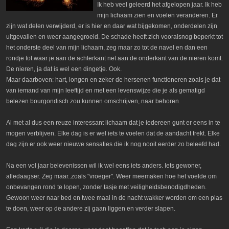
Ik heb veel geleerd het afgelopen jaar. Ik heb
mijn lichaam zien en voelen veranderen. Er
zijn wat delen verwijderd, er is hier en daar wat bijgekomen, onderdelen zijn
uitgevallen en weer aangegroeid. De schade heeft zich vooralsnog beperkt tot
het onderste deel van mijn lichaam, zeg maar zo tot de navel en dan een
rondje tot waar je aan de achterkant net aan de onderkant van de nieren komt.
De nieren, ja dat is wel een dingetje. Ook.
Maar daarboven: hart, longen en zeker de hersenen functioneren zoals je dat
van iemand van mijn leeftijd en met een levenswijze die je als gematigd
belezen bourgondisch zou kunnen omschrijven, naar behoren.
Al met al dus een reuze interessant lichaam dat je iedereen gunt er eens in te
mogen verblijven. Elke dag is er wel iets te voelen dat de aandacht trekt. Elke
dag zijn er ook weer nieuwe sensaties die ik nog nooit eerder zo beleefd had.
Na een vol jaar belevenissen wil ik wel eens iets anders. Iets gewoner,
alledaagser. Zeg maar..zoals "vroeger". Weer meemaken hoe het voelde om
onbevangen rond te lopen, zonder tasje met veiligheidsbenodigdheden.
Gewoon weer naar bed en twee maal in de nacht wakker worden om een plas
te doen, weer op de andere zij gaan liggen en verder slapen.