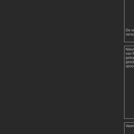
De ve
versc
Nieu
van 
geba
gesc
spoor
Vaar