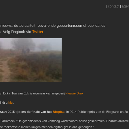
|
contact
|
age
nieuws, de actualiteit, opvallende gebeurtenissen of publicaties.
h. Volg Dagtaak via
Twitter
.
n Eck). Ton van Eck is eigenaar van uitgeverij
Nieuwe Druk.
indt u
hier
.
art 2015 tijdens de finale van het
Blogbal
.
In 2014 Publieksprijs van de Blogparel en 2e b
ke Bibliotheek "De geschiedenis van vandaag wordt vooral online geschreven. Daarom archive
 toekomst te maken krijgen met een digitaal gat in ons geheugen."