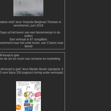
ldere mist" door Yolande Belghazi-Timman is
verschenen, juni 2018
jf jaar uit het leven van een tienermeisje in de
sixties
Een verhaal in 87 songtitels
isolement naar het volle leven, van Chains naar
World
it koopt is gek
er de zin en onzin van reclame en marketing
dit koopt is gek" door Martijn Boele (spotprijs: €
0 voor bijna 200 pagina's lering ende vermaak)