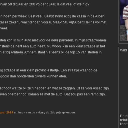
an 50 dit jaar en 200 volgend jaar. Is dat veel of weinig?
lingen per week. Best veel. Laatst stond ik bij de kassa in de Albert
kassa zeker 5 wachtenden voor u. Maakt 50. Vijf Albert Heijns vol met
veel.
en kon ik mijn auto niet voor de deur parkeren. In mijn straat wonen
tens de helft een auto heeft. Nu woon ik in een klein straatje in het
Wild
 niet bij Arnhem. Arnhem staat niet eens bij de top 15 van steden in
tig straatje in een klein provinciestadje. Een straatje waar op de
egooid dan honderden Syriërs kunnen eten.
eet nooit wat ze bij zich hebben en wat ze zeggen. Of ze voor Assad zijn
Teeven of erger nog: komen ze met de auto. Dat zou pas een ramp zijn.
arel 2013
en heeft van de vakjury de 2de prijs gekregen.
De n
rela
tien