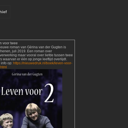
hief
n voor twee
ieuwe roman van Gèrina van der Gugten is
chenen, juli 2019. Een roman over
verwerking maar vooral over liefde tussen twee
s waarvan er één op jonge leeftijd overlijdt.
 info op:
https://nieuwedruk.nl/boek/leven-voor-
.html