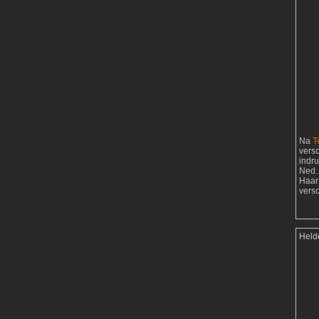
Na
T
vers
indr
Ned. 
Haar
vers
Held