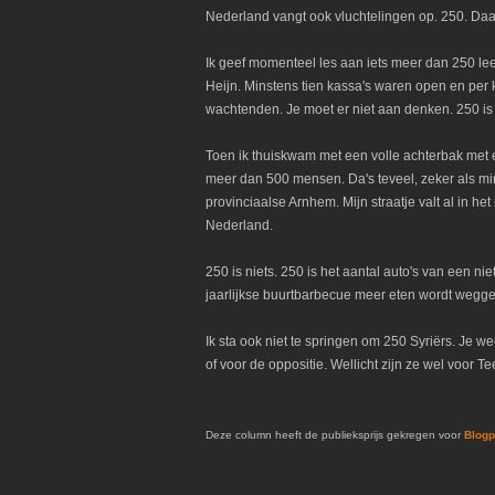
Nederland vangt ook vluchtelingen op. 250. Daarv
Ik geef momenteel les aan iets meer dan 250 leer
Heijn. Minstens tien kassa's waren open en per 
wachtenden. Je moet er niet aan denken. 250 is 
Toen ik thuiskwam met een volle achterbak met et
meer dan 500 mensen. Da's teveel, zeker als mins
provinciaalse Arnhem. Mijn straatje valt al in het
Nederland.
250 is niets. 250 is het aantal auto's van een nie
jaarlijkse buurtbarbecue meer eten wordt wegg
Ik sta ook niet te springen om 250 Syriërs. Je w
of voor de oppositie. Wellicht zijn ze wel voor 
Deze column heeft de publieksprijs gekregen voor
Blogp