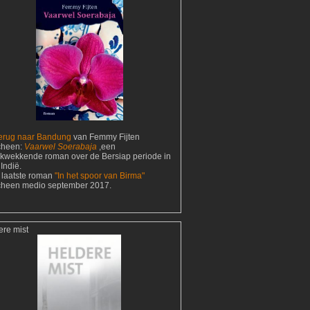
erug naar Bandung
van Femmy Fijten
cheen:
Vaarwel Soerabaja
,een
ukwekkende roman over de Bersiap periode in
Indië.
 laatste roman
"In het spoor van Birma"
cheen medio september 2017.
ere mist