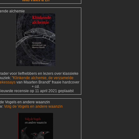
Wild Vlees & Zn
kende alchemie
ader voor liefhebbers en lezers over klassieke
uziek:
"Klinkende alchemie, de verzamelde
ekessays
van Maarten Brandt" fraaie hardcover
+ cd.
ieuwste recensie op 11 april 2021 geplaatst
 de Vogels en andere waanzin
w:
Volg de Vogels en andere waanzin