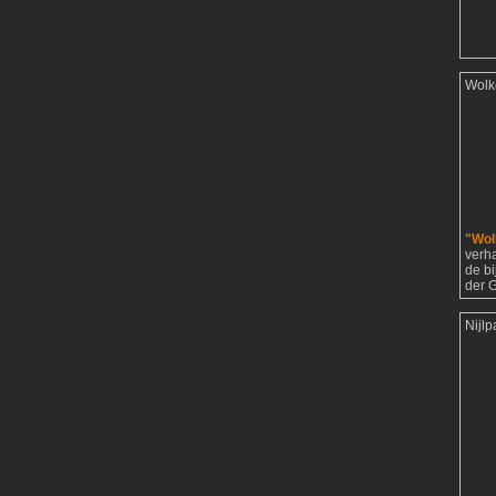
Wolk
"Wol
verh
de b
der G
Nijl