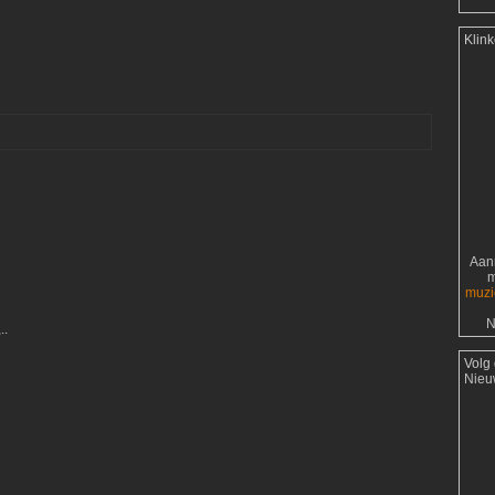
Klin
Aanr
m
muzi
N
..
Volg
Nieu