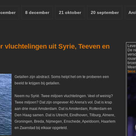
ecember
8 december
21 oktober
20 september
Arc
 vluchtelingen uit Syrie, Teeven en
Leve
De n
vers
rouw
broer
Meer
twee
Getallen zijn abstract. Soms helpt het om te proberen een
beeld te krijgen bij getallen.
Neem nu Syrië. Twee miljoen vluchtelingen. Veel of weinig?
Twee miljoen? Dat zijn ongeveer 40 Arena's vol. Dat is krap
aan drie maal Amsterdam. Dat is Amsterdam, Rotterdam en
Den Haag samen. Dat is Utrecht, Eindhoven, Tilburg, Almere,
Groningen, Breda, Nijmegen, Enschede, Apeldoorn, Haarlem
en Zaanstad bij elkaar opgeteld.