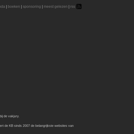
nda
|
boeken
|
sponsoring
|
meest gelezen
|
rss
ij de vakjury.
ert de KB sinds 2007 de belangrijkste websites van