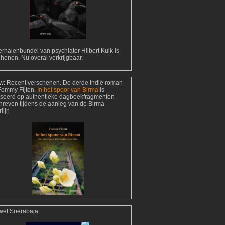
rhalenbundel van psychiater Hilbert Kuik is
henen. Nu overal verkrijgbaar.
w:
Recent verschenen. De derde Indië roman
Femmy Fijten.
In het spoor van Birma
is
seerd op authentieke dagboekfragmenten
hreven tijdens de aanleg van de Birma-
lijn.
wel Soerabaja