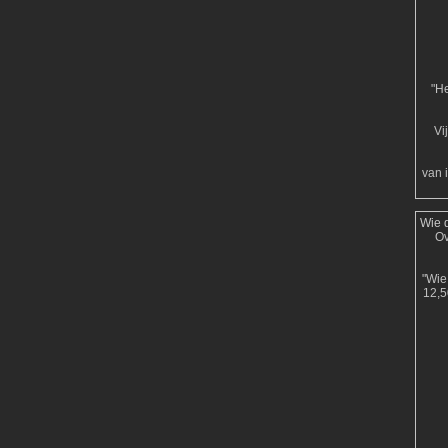
"He
Vi
van 
Wie d
Ov
"Wie 
12,5