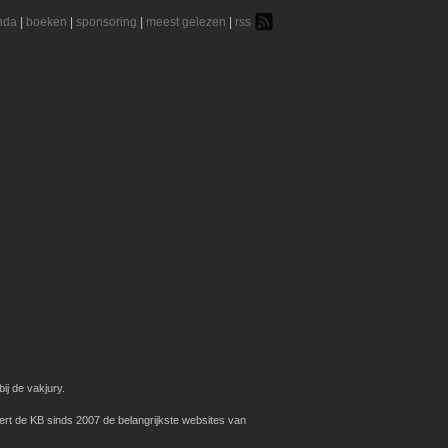
nda
|
boeken
|
sponsoring
|
meest gelezen
|
rss
ij de vakjury.
ert de KB sinds 2007 de belangrijkste websites van