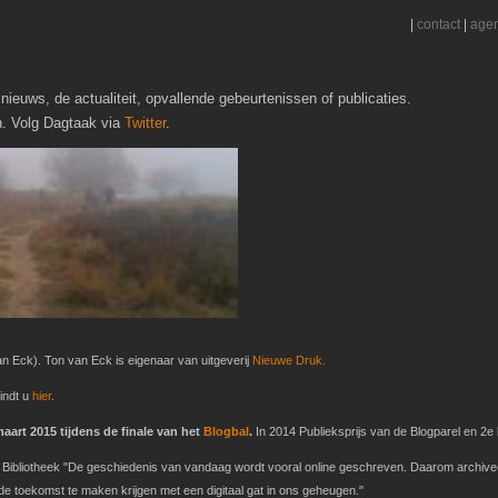
|
contact
|
age
nieuws, de actualiteit, opvallende gebeurtenissen of publicaties.
h. Volg Dagtaak via
Twitter
.
n Eck). Ton van Eck is eigenaar van uitgeverij
Nieuwe Druk.
indt u
hier
.
art 2015 tijdens de finale van het
Blogbal
.
In 2014 Publieksprijs van de Blogparel en 2e b
ke Bibliotheek "De geschiedenis van vandaag wordt vooral online geschreven. Daarom archive
 toekomst te maken krijgen met een digitaal gat in ons geheugen."