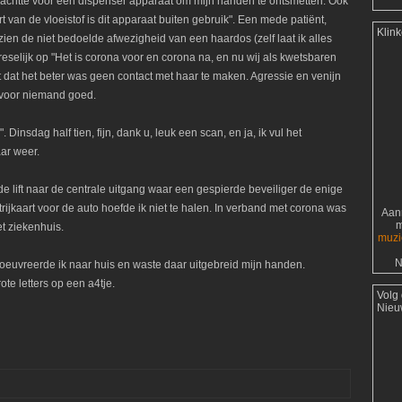
 wachtte voor een dispenser apparaat om mijn handen te ontsmetten. Ook
t van de vloeistof is dit apparaat buiten gebruik". Een mede patiënt,
Klin
zien de niet bedoelde afwezigheid van een haardos (zelf laat ik alles
eselijk op "Het is corona voor en corona na, en nu wij als kwetsbaren
t dat het beter was geen contact met haar te maken. Agressie en venijn
s voor niemand goed.
 Dinsdag half tien, fijn, dank u, leuk een scan, en ja, ik vul het
ar weer.
 de lift naar de centrale uitgang waar een gespierde beveiliger de enige
ijkaart voor de auto hoefde ik niet te halen. In verband met corona was
Aanr
m
et ziekenhuis.
muzi
N
euvreerde ik naar huis en waste daar uitgebreid mijn handen.
te letters op een a4tje.
Volg
Nieu