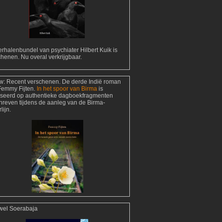
rhalenbundel van psychiater Hilbert Kuik is
henen. Nu overal verkrijgbaar.
w:
Recent verschenen. De derde Indië roman
Femmy Fijten.
In het spoor van Birma
is
seerd op authentieke dagboekfragmenten
hreven tijdens de aanleg van de Birma-
lijn.
wel Soerabaja