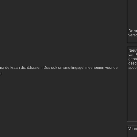
De ve
versc
Nieu
van 
geba
gesc
spoor
na de kraan dichtdraaien. Dus ook ontsmettingsgel meenemen voor de
d!
Vaar