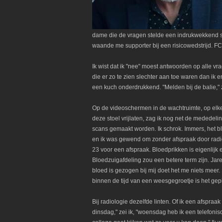
dame die de vragen stelde een indrukwekkend st
waande me supporter bij een risicowedstrijd. F
Ik wist dat ik "nee" moest antwoorden op alle v
die er zo te zien slechter aan toe waren dan ik
een kuch onderdrukkend. "Melden bij de balie," z
Op de videoschermen in de wachtruimte, op elk
deze stoel vrijlaten, zag ik nog net de mededel
scans gemaakt worden. Ik schrok. Immers, het b
en ik was gewend om zonder afspraak door radio
23 voor een afspraak. Bloedprikken is eigenlijk
Bloedzuigafdeling zou een betere term zijn. Jar
bloed is gezogen bij mij doet het me niets meer.
binnen de tijd van een weesgegroetje is het gep
Bij radiologie dezelfde linten. Of ik een afspra
dinsdag," zei ik, "woensdag heb ik een telefoni