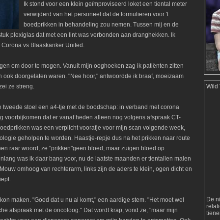
Ik stond voor een klein geïmproviseerd loket een tiental meter
verwijderd van het personeel dat de formulieren voor 't
boedprikken in behandeling zou nemen. Tussen mij en de
uk plexiglas dat met een lint was verbonden aan dranghekken. Ik
C Corona vs Blaaskanker United.
ragen om door te mogen. Vanuit mijn ooghoeken zag ik patiënten zitten
 en ook doorgelaten waren. "Nee hoor," antwoordde ik braaf, moeizaam
ei ze streng.
Wild
e tweede stoel een a4-tje met de boodschap: in verband met corona
ing voorbijkomen dat er vanaf heden alleen nog volgens afspraak CT-
loedprikken was een verplicht voorafje voor mijn scan volgende week,
logie geholpen te worden. Haastje-repje dus na het prikken naar route
 een raar woord, ze "prikken"geen bloed, maar zuigen bloed op.
enlang was ik daar bang voor, nu de laatste maanden er tientallen malen
 Mouw omhoog van rechterarm, links zijn de aders te klein, ogen dicht en
iept.
De n
ak kon maken. "Goed dat u nu al komt," een aardige stem. "Het moet wel
rela
sche afspraak met de oncoloog." Dat wordt krap, vond ze, "maar mijn
tien