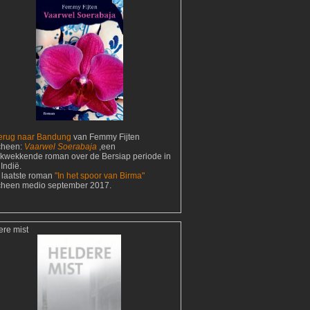
erug naar Bandung
van Femmy Fijten
cheen:
Vaarwel Soerabaja
,een
ukwekkende roman over de Bersiap periode in
Indië.
 laatste roman
"In het spoor van Birma"
cheen medio september 2017.
ere mist