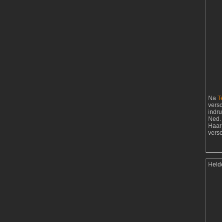
Na
T
vers
indr
Ned. 
Haar
vers
Held