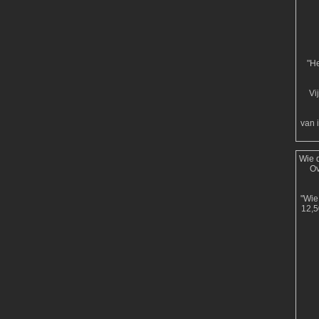
"He
Vi
van 
Wie d
Ov
"Wie 
12,5