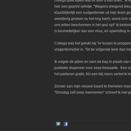
collega gaat kijken wat ze voor u kan doen." Ik
hier een geprint velletje: "Wegens dreigend tekor
klaarblijkelijk een oudgediende uit mijn team ge
weelderig groeien nu het nog kan!), wond zich vr
ons willen beschermen is het spul op!" Ik besloo
is besmettelijker dan een virus, en opwinding i
Collega was het gelukt mij "er tussen te proppen".
vragenformulier in. Tot de volgende keer dan ma
Ik volgde de pijlen en nam de trap in plaats van
publieke dispenser voor zeep bewaakte. Een uitr
het parkeren gratis. Als een blij mens verliet ik h
Zonder aan mijn nieuwe baard te friemelen mano
"Dinsdag zelf zeep meenemen" schreef ik met gro