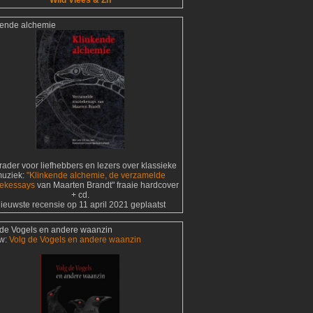
Wild Vlees & Zn
kende alchemie
ader voor liefhebbers en lezers over klassieke
uziek:
"Klinkende alchemie, de verzamelde
ekessays
van Maarten Brandt" fraaie hardcover
+ cd.
ieuwste recensie op 11 april 2021 geplaatst
 de Vogels en andere waanzin
w:
Volg de Vogels en andere waanzin