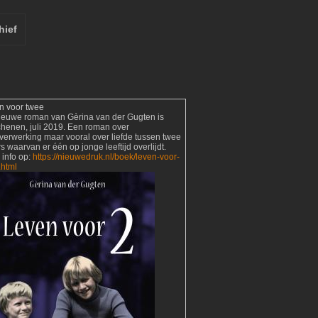
hief
n voor twee
ieuwe roman van Gèrina van der Gugten is
chenen, juli 2019. Een roman over
verwerking maar vooral over liefde tussen twee
s waarvan er één op jonge leeftijd overlijdt.
 info op:
https://nieuwedruk.nl/boek/leven-voor-
.html