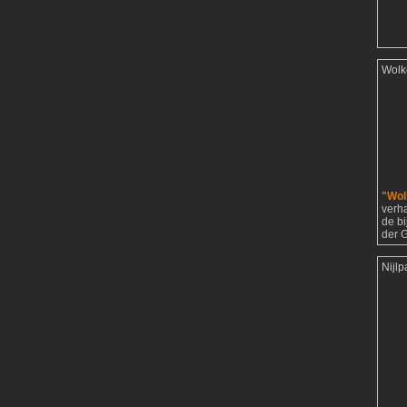
Wolk
"Wol
verh
de b
der G
Nijl