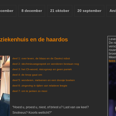
ecember
8 december
21 oktober
20 september
Arc
 ziekenhuis en de haardos
Leve
De n
vers
rouw
broer
Meer
deel 1: over leven, de blaas en de Davinci robot
twee
deel 2: slechtnieuwsgesprek en wonderen bestaan nog
deel 3: het Ch-woord, risicogroep en geen paniek
deel 4: de knop gaat om
deel 5: wonderen, meloenen en een doosje boeken
deel 6: zingeving in tijden van relatieve leegte
deel 7: om te janken zo mooi
"Hoest u, proest u, niest, of briest u? Last van uw keel?
Snotneus? Koorts wellicht?"