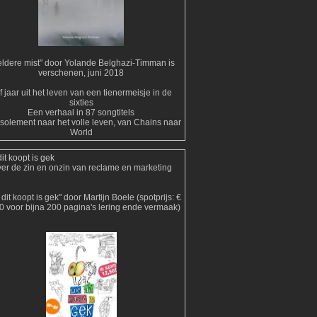
ldere mist" door Yolande Belghazi-Timman is
verschenen, juni 2018
jf jaar uit het leven van een tienermeisje in de
sixties
Een verhaal in 87 songtitels
isolement naar het volle leven, van Chains naar
World
it koopt is gek
er de zin en onzin van reclame en marketing
dit koopt is gek" door Martijn Boele (spotprijs: €
0 voor bijna 200 pagina's lering ende vermaak)