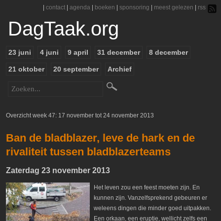
|
contact
|
agenda
|
boeken
|
sponsoring
|
meest gelezen
|
rss
DagTaak.org
23 juni
4 juni
9 april
31 december
8 december
21 oktober
20 september
Archief
Overzicht week 47: 17 november tot 24 november 2013
Ban de bladblazer, leve de hark en de
rivaliteit tussen bladblazerteams
Zaterdag 23 november 2013
Het leven zou een feest moeten zijn. En
kunnen zijn. Vanzelfsprekend gebeuren er
weleens dingen die minder goed uitpakken.
Een orkaan, een eruptie, wellicht zelfs een