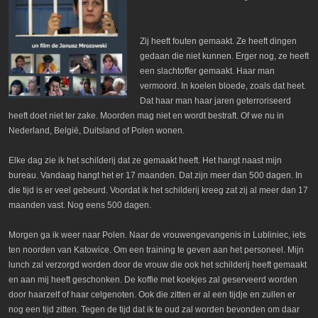
Zij heeft fouten gemaakt. Ze heeft dingen
gedaan die niet kunnen. Erger nog, ze heeft
een slachtoffer gemaakt. Haar man
vermoord. In koelen bloede, zoals dat heet.
Dat haar man haar jaren geterroriseerd
heeft doet niet ter zake. Moorden mag niet en wordt bestraft. Of we nu in
Nederland, België, Duitsland of Polen wonen.
Elke dag zie ik het schilderij dat ze gemaakt heeft. Het hangt naast mijn
bureau. Vandaag hangt het er 17 maanden. Dat zijn meer dan 500 dagen. In
die tijd is er veel gebeurd. Voordat ik het schilderij kreeg zat zij al meer dan 17
maanden vast. Nog eens 500 dagen.
Morgen ga ik weer naar Polen. Naar de vrouwengevangenis in Lubliniec, iets
ten noorden van Katowice. Om een training te geven aan het personeel. Mijn
lunch zal verzorgd worden door de vrouw die ook het schilderij heeft gemaakt
en aan mij heeft geschonken. De koffie met koekjes zal geserveerd worden
door haarzelf of haar celgenoten. Ook die zitten er al een tijdje en zullen er
nog een tijd zitten. Tegen de tijd dat ik te oud zal worden bevonden om daar