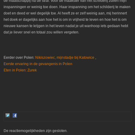
de maatschappij na de straf. Voor de maakster van het schilderij zullen mijn
inspanningen er weinig toe doen. Haar inspanning om het schilderij te maken
doet en deed er wel degelijk toe. Al heeft ze er zelf weinig aan, mij herinnert
het doek er dagelijks aan hoe het is om in vrijheid te leven en hoe het is om
nieuwe kansen te krijgen in het leven nadat je uit wanhoop iets gedaan hebt
dat je liever snel en totaal zou willen vergeten.
Eerder over Polen:
Nikiszowiec, mijnstadje bij Katowice
,
Eerste ervaring in de gevangenis in Polen
Eten in Polen: Zurek
De reactiemogelijkheden zijn gesloten.