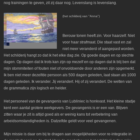
nog trainingen te geven, zit zij daar nog. Levenslang is levenslang.
(het schilderij van "Anna")
Berouw tonen heeft zin. Voor haarzelf. Niet
voor haar strafmaat. Die staat vast en zal
niet meer veranderd of aangepast worden.
Het schilderij hangt zo dat ik het elke dag zie. Op goede dagen en op slechte
dagen. Op dagen dat ik trots kan zijn op mezelf en op dagen dat ik blij ben dat
mijn stommiteiten of fouten niet of onvoldoende door anderen zijn opgemerkt.
Ik ben niet meer dezelfde persoon als 500 dagen geleden, laat staan als 1000
dagen geleden. Ik verander. Jij verandert. Hij of zij verandert. De wetten van
de grammatica zijn logisch en helder.
Het personeel van de gevangenis van Lubliniec is honkvast. Het kleine stadje
kent een aantal grotere werkgevers. De gevangenis is er een van. Blijven
zitten waar je zit is altijd goed als er weinig kans tot verbetering van
arbeidsomstandigheden is. Datzelfde geldt voor veel gevangenen.
Mijn missie is daar om bij te dragen aan mogelijkheden voor re-integratie in