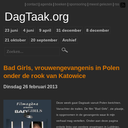
|
contact
|
agenda
|
boeken
|
sponsoring
|
meest gelezen
|
rss
DagTaak.org
23 juni
4 juni
9 april
31 december
8 december
21 oktober
20 september
Archief
Bad Girls, vrouwengevangenis in Polen
onder de rook van Katowice
Dinsdag 26 februari 2013
Deze week gaat Dagtaak vanuit Polen berichten.
Vanachter de tralies. De film "Bad Girls", zie plaatje,
is opgenomen in de gevangenis waar ik mijn
verhaal mag vertellen. Onder aan deze pagina
enkele links van eerdere ervaringen in Lubliniec.