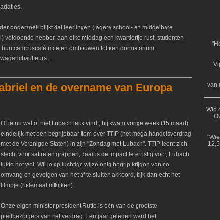
radaties.
ader onderzoek blijkt dat leerlingen (lagere school- en middelbare
l) voldoende hebben aan elke middag een kwartiertje rust, studenten
"He
n hun campuscafé moeten ombouwen tot een dormatorium,
twagenchauffeurs ...
Vi
van 
abriel en de overname van Europa
Wie d
Ov
Of je nu wel of niet Lubach leuk vindt, hij kwam vorige week (15 maart)
eindelijk met een begrijpbaar item over TTIP (het mega handelsverdrag
"Wie 
met de Verenigde Staten) in zijn "Zondag met Lubach". TTIP leent zich
12,5
slecht voor satire en grappen, daar is de impact te ernstig voor, Lubach
lukte het wel. Wil je op luchtige wijze enig begrip krijgen van de
omvang en gevolgen van het af te sluiten akkoord, kijk dan echt het
filmpje (helemaal uitkijken).
Onze eigen minister president Rutte is één van de grootste
pleitbezorgers van het verdrag. Een jaar geleden werd het