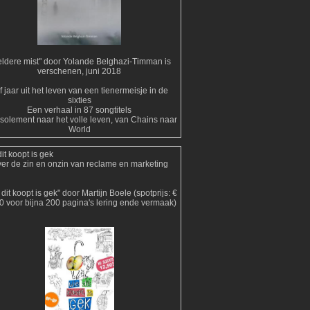
ldere mist" door Yolande Belghazi-Timman is
verschenen, juni 2018
jf jaar uit het leven van een tienermeisje in de
sixties
Een verhaal in 87 songtitels
isolement naar het volle leven, van Chains naar
World
it koopt is gek
er de zin en onzin van reclame en marketing
dit koopt is gek" door Martijn Boele (spotprijs: €
0 voor bijna 200 pagina's lering ende vermaak)