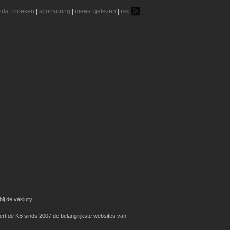
nda
|
boeken
|
sponsoring
|
meest gelezen
|
rss
ij de vakjury.
ert de KB sinds 2007 de belangrijkste websites van