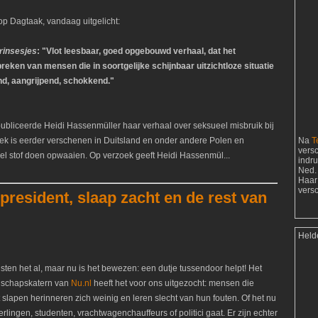
p Dagtaak, vandaag uitgelicht:
rinsesjes
: "Vlot leesbaar, goed opgebouwd verhaal, dat het
breken van mensen die in soortgelijke schijnbaar uitzichtloze situatie
nd, aangrijpend, schokkend."
ubliceerde Heidi Hassenmüller haar verhaal over seksueel misbruik bij
ek is eerder verschenen in Duitsland en onder andere Polen en
Na
T
vers
eel stof doen opwaaien. Op verzoek geeft Heidi Hassenmül...
indr
Ned. 
Haar
vers
president, slaap zacht en de rest van
Held
sten het al, maar nu is het bewezen: een dutje tussendoor helpt! Het
schapskatern van
Nu.nl
heeft het voor ons uitgezocht: mensen die
t slapen herinneren zich weinig en leren slecht van hun fouten. Of het nu
rlingen, studenten, vrachtwagenchauffeurs of politici gaat. Er zijn echter