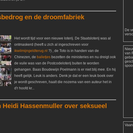
lksbedrog en de droomfabriek
De ve
versc
Het wordt tijd voor een nieuwe loterij. De Staatsloterij was al
ontmaskerd (heeft u zich al ingeschreven voor
Nieu
ikwilmijngeldterug.nl
?) , de Toto is in handen van de
van 
Chinezen, de
balletjes
bezetten de ministeries en nu dreigt ook
geba
gesc
de vuile was van de Postcodeloterij buiten te worden
spoor
gehangen. Baas Boudewijn Poelmann is er niet blij mee. En hij
heeft gelijk. Leuk is anders. Denk je dat er een leuk boek over
je wordt geschreven, haalt die nozema van een auteur het in
d'r hoofd kr...
an Heidi Hassenmuller over seksueel
Vaar