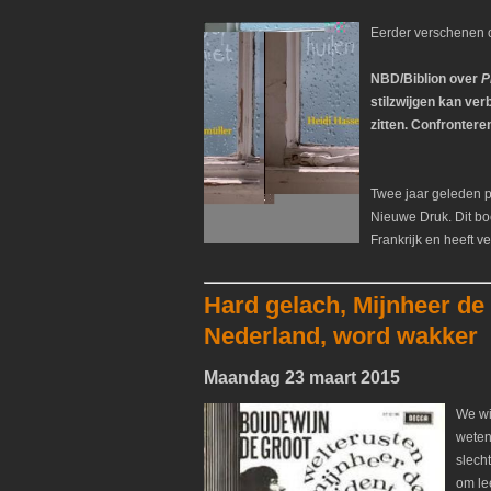
Eerder verschenen o
NBD/Biblion over
P
stilzwijgen kan ver
zitten. Confrontere
Twee jaar geleden p
Nieuwe Druk. Dit bo
Frankrijk en heeft v
Hard gelach, Mijnheer de 
Nederland, word wakker
Maandag 23 maart 2015
We wi
weten
slech
om lee