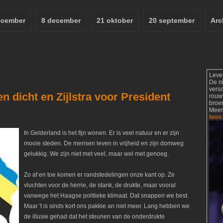
ecember
8 december
21 oktober
20 september
Arc
Leve
De n
vers
 dicht en Zijlstra voor President
rouw
broer
Meer
twee
In Gelderland is het fijn wonen. Er is veel natuur en er zijn
mooie steden. De mensen leven in vrijheid en zijn domweg
gelukkig. We zijn niet met veel, maar wel met genoeg.
Zo af en toe komen er randstedelingen onze kant op. Ze
vluchten voor de herrie, de stank, de drukte, maar vooral
vanwege het Haagse politieke klimaat. Dat snappen we best.
Maar 't is sinds kort ons pakkie an niet meer. Lang hebben we
de illusie gehad dat het steunen van de onderdrukte