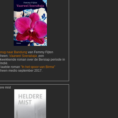
erug naar Bandung
van Femmy Fijten
cheen:
Vaarwel Soerabaja
,een
ukwekkende roman over de Bersiap periode in
Indië.
 laatste roman
"In het spoor van Birma"
cheen medio september 2017.
ere mist