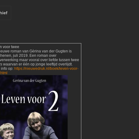
hief
n voor twee
ieuwe roman van Gèrina van der Gugten is
chenen, juli 2019. Een roman over
verwerking maar vooral over liefde tussen twee
s waarvan er één op jonge leeftijd overlijdt.
 info op:
https://nieuwedruk.nl/boek/leven-voor-
.html