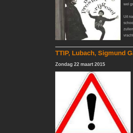
wel g
Uit n
schoo
zulle
vrach
TTIP, Lubach, Sigmund G
Zondag 22 maart 2015