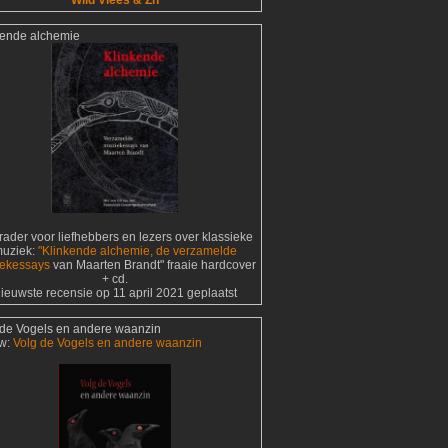
Wild Vlees & Zn
kende alchemie
ader voor liefhebbers en lezers over klassieke
uziek:
"Klinkende alchemie, de verzamelde
ekessays
van Maarten Brandt" fraaie hardcover
+ cd.
ieuwste recensie op 11 april 2021 geplaatst
 de Vogels en andere waanzin
w:
Volg de Vogels en andere waanzin