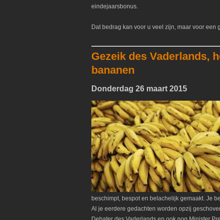
eindejaarsbonus.
Dat bedrag kan voor u veel zijn, maar voor een g
Gezeik des Vaderlands, h
bananen
Donderdag 26 maart 2015
beschimpt, bespot en belachelijk gemaakt. Je be
Al je eerdere gedachten worden opzij geschoven
Debater des Vaderlands en ook nog Minister Pres