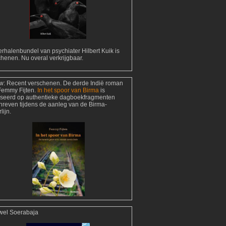
rhalenbundel van psychiater Hilbert Kuik is
henen. Nu overal verkrijgbaar.
w:
Recent verschenen. De derde Indië roman
Femmy Fijten.
In het spoor van Birma
is
seerd op authentieke dagboekfragmenten
hreven tijdens de aanleg van de Birma-
lijn.
wel Soerabaja