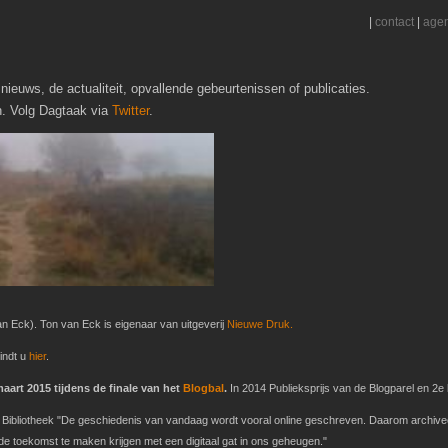
|
contact
|
age
nieuws, de actualiteit, opvallende gebeurtenissen of publicaties.
h. Volg Dagtaak via
Twitter
.
n Eck). Ton van Eck is eigenaar van uitgeverij
Nieuwe Druk.
indt u
hier
.
art 2015 tijdens de finale van het
Blogbal
.
In 2014 Publieksprijs van de Blogparel en 2e b
ke Bibliotheek "De geschiedenis van vandaag wordt vooral online geschreven. Daarom archive
 toekomst te maken krijgen met een digitaal gat in ons geheugen."