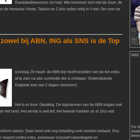
Randstadbewoners zin had. Wie herinnert zich niet de Dam, de
 de Hemelse Vrede, Taksim en Caïro vallen erbij in 't niet. Om over de
 zowel bij ABN, ING als SNS is de Top
Wild
(zondag 29 maart: de ABN-top heeft besloten van de ton extra
af te zien na alle commotie die is ontstaan. Onderstaande
Dagtaak was van 2 dagen daarvoor)
Het is er door. Gelukkig. De topmannen van de ABN krijgen wat
 het land. Het eerste is wat telt, het tweede hadden ze al. Dus wat
De n
onform salaris. Daar moet ook nog belasting over worden betaald. Dus
rela
tien
maand (netto) extra, weliswaar inclusief vakantiegeld en