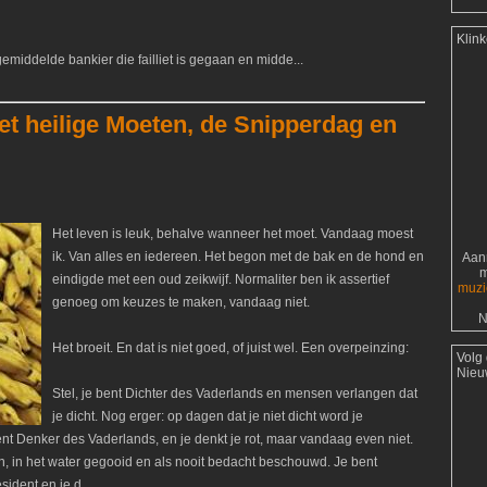
Klin
emiddelde bankier die failliet is gegaan en midde...
et heilige Moeten, de Snipperdag en
Het leven is leuk, behalve wanneer het moet. Vandaag moest
ik. Van alles en iedereen. Het begon met de bak en de hond en
Aanr
m
eindigde met een oud zeikwijf. Normaliter ben ik assertief
muzi
genoeg om keuzes te maken, vandaag niet.
N
Het broeit. En dat is niet goed, of juist wel. Een overpeinzing:
Volg
Nieu
Stel, je bent Dichter des Vaderlands en mensen verlangen dat
je dicht. Nog erger: op dagen dat je niet dicht word je
nt Denker des Vaderlands, en je denkt je rot, maar vandaag even niet.
, in het water gegooid en als nooit bedacht beschouwd. Je bent
ident en je d...