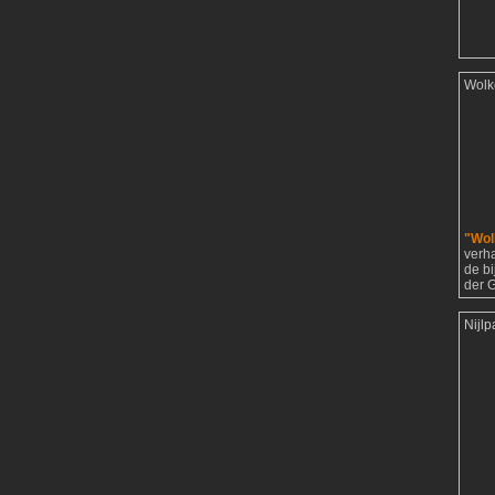
Wolk
"Wol
verh
de b
der G
Nijl