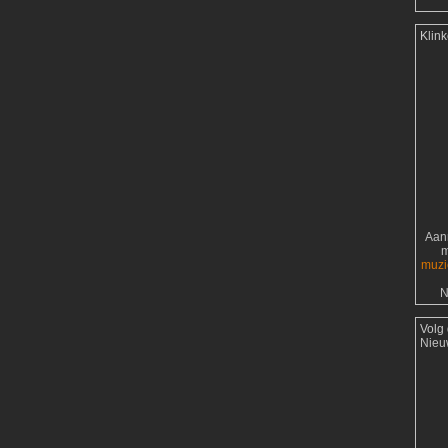
Klin
Aanr
m
muzi
N
Volg
Nieu