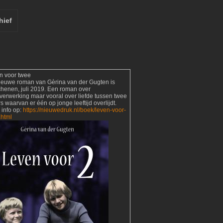
hief
n voor twee
ieuwe roman van Gèrina van der Gugten is
chenen, juli 2019. Een roman over
verwerking maar vooral over liefde tussen twee
s waarvan er één op jonge leeftijd overlijdt.
 info op:
https://nieuwedruk.nl/boek/leven-voor-
.html