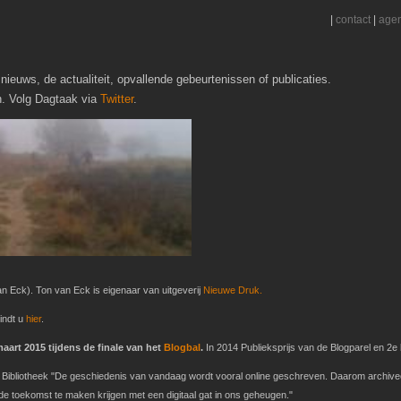
|
contact
|
age
nieuws, de actualiteit, opvallende gebeurtenissen of publicaties.
h. Volg Dagtaak via
Twitter
.
n Eck). Ton van Eck is eigenaar van uitgeverij
Nieuwe Druk.
indt u
hier
.
art 2015 tijdens de finale van het
Blogbal
.
In 2014 Publieksprijs van de Blogparel en 2e b
ke Bibliotheek "De geschiedenis van vandaag wordt vooral online geschreven. Daarom archive
 toekomst te maken krijgen met een digitaal gat in ons geheugen."