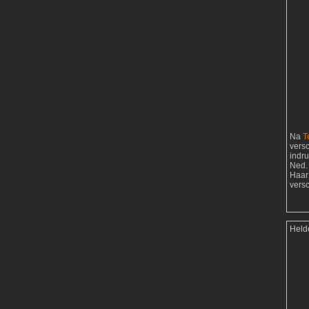
Na
T
vers
indr
Ned. 
Haar
vers
Held