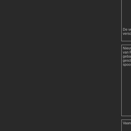
De ve
versc
Nieu
van 
geba
gesc
spoor
Vaar