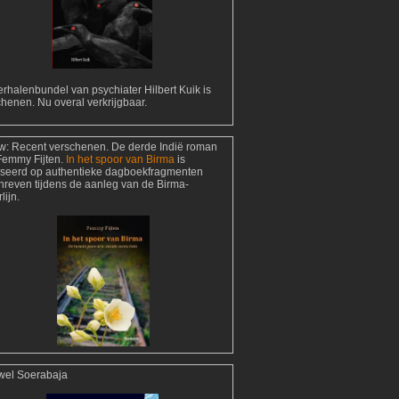
rhalenbundel van psychiater Hilbert Kuik is
henen. Nu overal verkrijgbaar.
w:
Recent verschenen. De derde Indië roman
Femmy Fijten.
In het spoor van Birma
is
seerd op authentieke dagboekfragmenten
hreven tijdens de aanleg van de Birma-
lijn.
wel Soerabaja