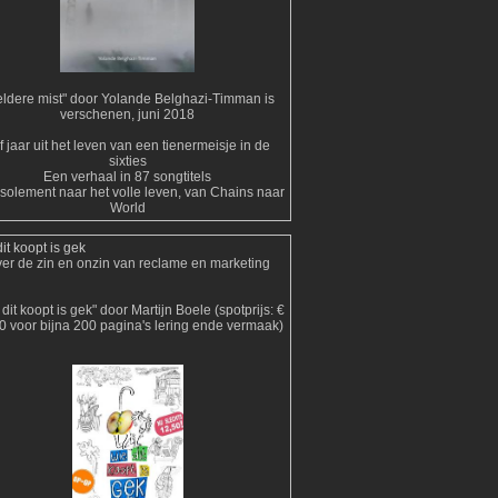
ldere mist" door Yolande Belghazi-Timman is
verschenen, juni 2018
jf jaar uit het leven van een tienermeisje in de
sixties
Een verhaal in 87 songtitels
isolement naar het volle leven, van Chains naar
World
it koopt is gek
er de zin en onzin van reclame en marketing
dit koopt is gek" door Martijn Boele (spotprijs: €
0 voor bijna 200 pagina's lering ende vermaak)