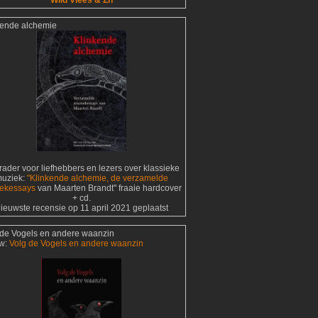
Wild Vlees & Zn
kende alchemie
ader voor liefhebbers en lezers over klassieke
uziek:
"Klinkende alchemie, de verzamelde
ekessays
van Maarten Brandt" fraaie hardcover
+ cd.
ieuwste recensie op 11 april 2021 geplaatst
 de Vogels en andere waanzin
w:
Volg de Vogels en andere waanzin