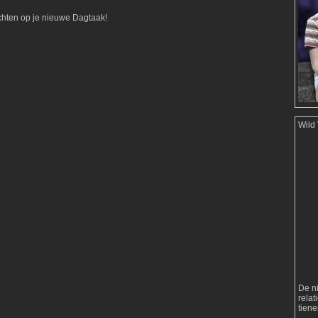
achten op je nieuwe Dagtaak!
Wild
De n
rela
tien