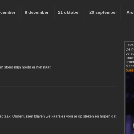
ecember
8 december
21 oktober
20 september
Arc
Leve
De n
vers
rouw
broer
Meer
 stond mijn hoofd er niet naar.
twee
Dagtaak .Ondertussen blijven we kaarsjes voor je op steken en hopen dat