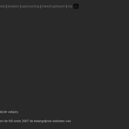
nda
|
boeken
|
sponsoring
|
meest gelezen
|
rss
ij de vakjury.
ert de KB sinds 2007 de belangrijkste websites van