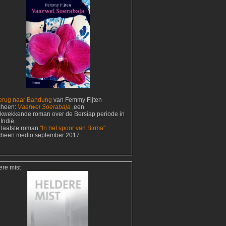
erug naar Bandung
van Femmy Fijten
cheen:
Vaarwel Soerabaja
,een
ukwekkende roman over de Bersiap periode in
Indië.
 laatste roman
"In het spoor van Birma"
cheen medio september 2017.
ere mist