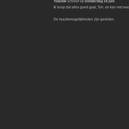
Yolande
schreef op
Donderdag 18 juni
:
Ik hoop dat alles goed gaat, Ton, en kan niet w
De reactiemogelijkheden zijn gesloten.