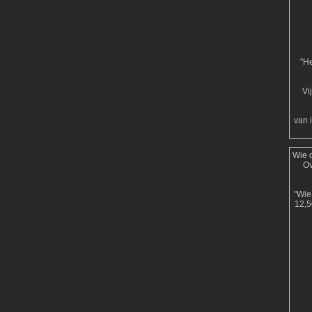
"He
Vi
van 
Wie d
Ov
"Wie 
12,5