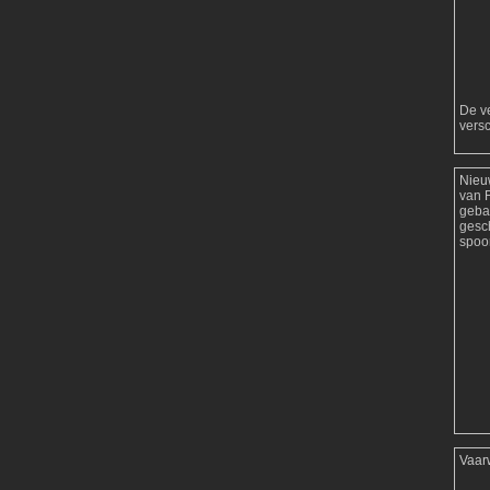
De ve
versc
Nieu
van 
geba
gesc
spoor
Vaar