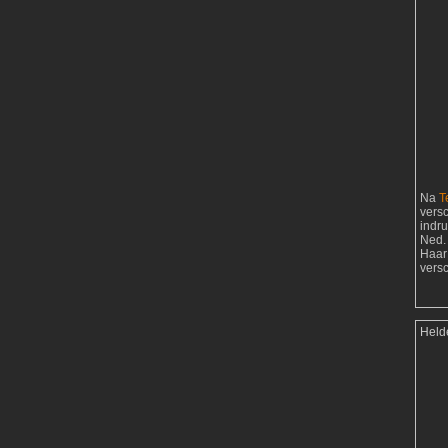
Na
T
vers
indr
Ned. 
Haar
vers
Held