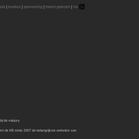
nda
|
boeken
|
sponsoring
|
meest gelezen
|
rss
ij de vakjury.
ert de KB sinds 2007 de belangrijkste websites van