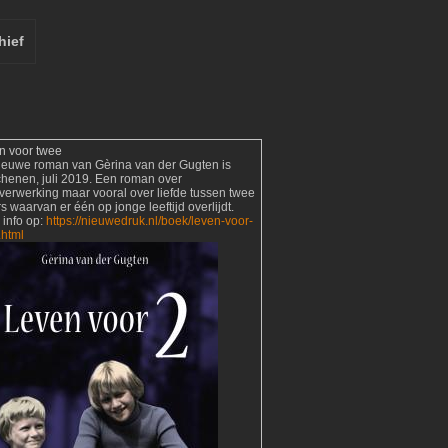
hief
n voor twee
ieuwe roman van Gèrina van der Gugten is
chenen, juli 2019. Een roman over
verwerking maar vooral over liefde tussen twee
s waarvan er één op jonge leeftijd overlijdt.
 info op:
https://nieuwedruk.nl/boek/leven-voor-
.html