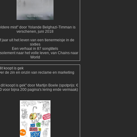
ldere mist" door Yolande Belghazi-Timman is
verschenen, juni 2018
jf jaar uit het leven van een tienermeisje in de
sixties
Een verhaal in 87 songtitels
isolement naar het volle leven, van Chains naar
World
it koopt is gek
er de zin en onzin van reclame en marketing
dit koopt is gek" door Martijn Boele (spotprijs: €
0 voor bijna 200 pagina's lering ende vermaak)