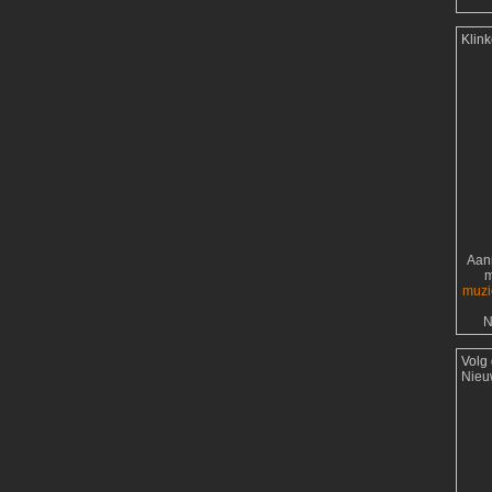
Klin
Aanr
m
muzi
N
Volg
Nieu