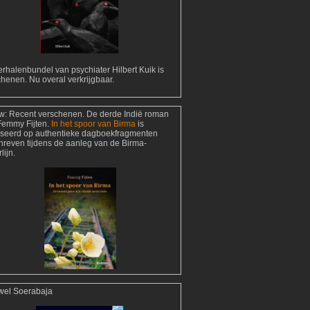
rhalenbundel van psychiater Hilbert Kuik is
henen. Nu overal verkrijgbaar.
w:
Recent verschenen. De derde Indië roman
Femmy Fijten.
In het spoor van Birma
is
seerd op authentieke dagboekfragmenten
hreven tijdens de aanleg van de Birma-
lijn.
wel Soerabaja