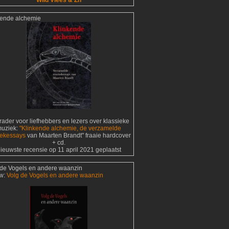
Wild Vlees & Zn
kende alchemie
ader voor liefhebbers en lezers over klassieke
uziek:
"Klinkende alchemie, de verzamelde
ekessays
van Maarten Brandt" fraaie hardcover
+ cd.
ieuwste recensie op 11 april 2021 geplaatst
 de Vogels en andere waanzin
w:
Volg de Vogels en andere waanzin