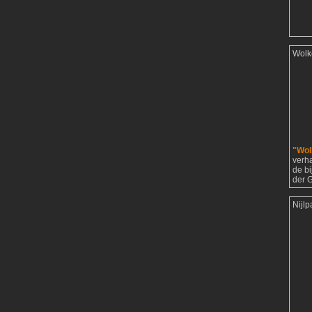
Wolk
"Wol
verh
de b
der G
Nijl