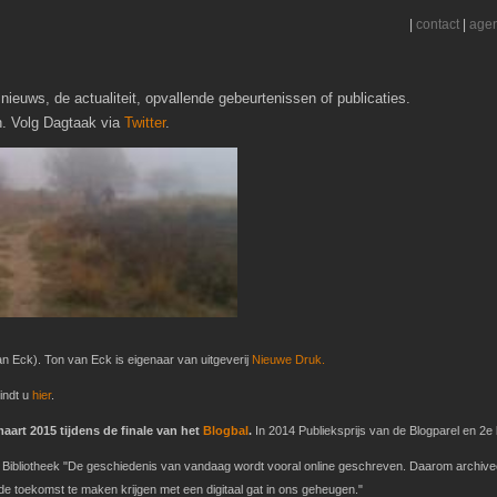
|
contact
|
age
nieuws, de actualiteit, opvallende gebeurtenissen of publicaties.
h. Volg Dagtaak via
Twitter
.
n Eck). Ton van Eck is eigenaar van uitgeverij
Nieuwe Druk.
indt u
hier
.
art 2015 tijdens de finale van het
Blogbal
.
In 2014 Publieksprijs van de Blogparel en 2e b
ke Bibliotheek "De geschiedenis van vandaag wordt vooral online geschreven. Daarom archive
 toekomst te maken krijgen met een digitaal gat in ons geheugen."