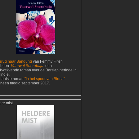
erug naar Bandung
van Femmy Fijten
cheen:
Vaarwel Soerabaja
,een
ukwekkende roman over de Bersiap periode in
Indië.
 laatste roman
"In het spoor van Birma"
cheen medio september 2017.
ere mist