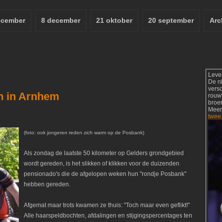
ecember
8 december
21 oktober
20 september
Arc
Leve
De n
vers
en in Arnhem
rouw
broer
Meer
twee
(foto: ook jongeren reden zich warm op de Posbank)
Als zondag de laatste 50 kilometer op Gelders grondgebied
wordt gereden, is het slikken of klikken voor de duizenden
pensionado's die de afgelopen weken hun "rondje Posbank"
hebben gereden.
Afgemat maar trots kwamen ze thuis: "Toch maar even geflikt!"
Alle haarspeldbochten, afdalingen en stijgingspercentages ten