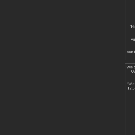
"He
Vi
van 
Wie d
Ov
"Wie 
12,5