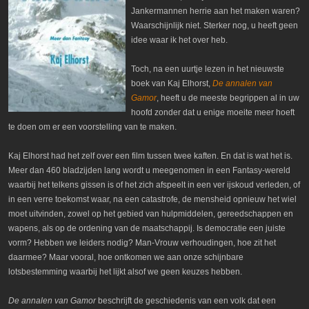
Jankermannen herrie aan het maken waren?
Waarschijnlijk niet. Sterker nog, u heeft geen
idee waar ik het over heb.
Toch, na een uurtje lezen in het nieuwste
boek van Kaj Elhorst,
De annalen van
Gamor
, heeft u de meeste begrippen al in uw
hoofd zonder dat u enige moeite meer hoeft
te doen om er een voorstelling van te maken.
Kaj Elhorst had het zelf over een film tussen twee kaften. En dat is wat het is.
Meer dan 460 bladzijden lang wordt u meegenomen in een Fantasy-wereld
waarbij het telkens gissen is of het zich afspeelt in een ver ijskoud verleden, of
in een verre toekomst waar, na een catastrofe, de mensheid opnieuw het wiel
moet uitvinden, zowel op het gebied van hulpmiddelen, gereedschappen en
wapens, als op de ordening van de maatschappij. Is democratie een juiste
vorm? Hebben we leiders nodig? Man-Vrouw verhoudingen, hoe zit het
daarmee? Maar vooral, hoe ontkomen we aan onze schijnbare
lotsbestemming waarbij het lijkt alsof we geen keuzes hebben.
De annalen van Gamor
beschrijft de geschiedenis van een volk dat een