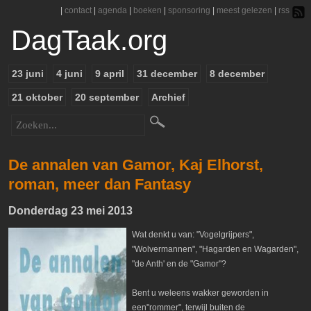
|
contact
|
agenda
|
boeken
|
sponsoring
|
meest gelezen
|
rss
DagTaak.org
23 juni
4 juni
9 april
31 december
8 december
21 oktober
20 september
Archief
De annalen van Gamor, Kaj Elhorst,
roman, meer dan Fantasy
Donderdag 23 mei 2013
Wat denkt u van: "Vogelgrijpers",
"Wolvermannen", "Hagarden en Wagarden",
"de Anth' en de "Gamor"?
Bent u weleens wakker geworden in
een"rommer", terwijl buiten de