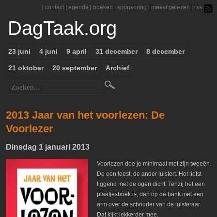
|
contact
|
agenda
|
boeken
|
sponsoring
|
meest gelezen
|
rss
DagTaak.org
23 juni
4 juni
9 april
31 december
8 december
21 oktober
20 september
Archief
2013 Jaar van het voorlezen: De
Voorlezer
Dinsdag 1 januari 2013
Voorlezen doe je minimaal met zijn tweeën.
De een leest, de ander luistert. Het liefst
liggend met de ogen dicht. Tenzij het een
plaatjesboek is, dan op de bank met een
arm over de schouder van de luisteraar.
Dat kijkt lekkerder mee.