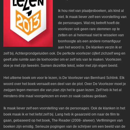
Ik hou niet van plaatjesboeken, als kind al
niet. Ik maak liever zelf een voorstelling van
de personages. Wat mij betreft hoeft de
voorlezer ook geen rare stemmen op te
zetten en al helemaal niet te wisselen van
toonhoogte als een andere romanfiguur
aan het woord is. De klanken verzin ik er
zelf bij. Achtergrondgeluiden ook. De perfecte voorlezer cijfert zichzelf weg en
geeft alle ruimte aan de toehoorder om er zelf iets van te maken. Voorlezen
doe je met zijn tweeën. Samen dezelfde tekst, ieder met zijn eigen beeld.
Het ultieme boek om voor te lezen, is De Voorlezer van Bernhard Schlink. Elk
woord over het boek verraadt een deel van de plot. Over De Voorlezer moet je
zwijgen tegen mensen die van plan zijn het te gaan lezen. Zelf heb ik het al
minstens drie maal voorgelezen en even zo vaak cadeau gedaan.
Ik maak liever zelf een voorstelling van de personages. Ook de klanken in het
boek maak ik er het liefst zelf bij. Lang heb ik geaarzeld om naar de film te
gaan, gebaseerd op het boek, The Reader (2008- alweer). Verfilmingen van
boeken zijn ernstig. Serieuze pogingen van de schrijver om een beeld van de