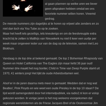
al gaan plannen op welke uren we liever
geen afspraken hebben omdat we ons
favoriete nummer willen horen. Vreemd
gedrag.
De meeste nummers zijn dagelijks al te horen op vrijwel alle zenders en zo
niet dan toch via You Tube zo op te zoeken.
Maar het heeft iets gezelligs, iets kneuterigs en om de feestvreugde extra
kracht bij te zetten is Matthijs van Nieuwkerk nu niet 6 keer een uurtje per
week maar ongeveer ieder uur van de dag op de televisie, samen met Leo
Blokhuis.
Vandaag is de top drie al bekend gemaakt. De top 2 Bohemian Rhapsody van
Queen en Hotel California van The Eagles zijn maar liefst 36 jaar oud!
Nummer drie maakt het nog bonter, Child in Time van Deep Purple stamt uit
1970, 41 winters jong! Het lijkt de oude Arbeidsvitamen wel.
Alsof er in de jaren daarna niets meer is gemaakt. Wedden dat er nog wat
Beatles', Pink Floyds en wie weet een oude Presley in de top 10 staan? De
lijst wordt samengesteld door het internetpubliek, via radio2.nl kon er volop
gekozen worden. In vorige jaren is het nog weleens voorgekomen dat
regionale wereldsterren als de Friese Jacques Brel of de Oostvoornse Jim