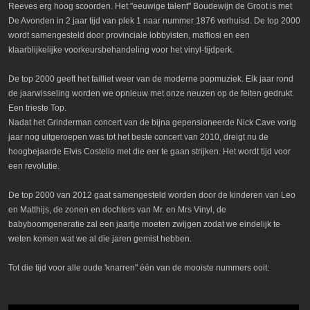
Reeves erg hoog scoorden. Het "eeuwige talent" Boudewijn de Groot is met
De Avonden in 2 jaar tijd van plek 1 naar nummer 1876 verhuisd. De top 2000
wordt samengesteld door provinciale lobbyisten, maffiosi en een
klaarblijkelijke voorkeursbehandeling voor het vinyl-tijdperk.
De top 2000 geeft het failliet weer van de moderne popmuziek. Elk jaar rond
de jaarwisseling worden we opnieuw met onze neuzen op de feiten gedrukt.
Een trieste Top.
Nadat het Grinderman concert van de bijna gepensioneerde Nick Cave vorig
jaar nog uitgeroepen was tot het beste concert van 2010, dreigt nu de
hoogbejaarde Elvis Costello met die eer te gaan strijken. Het wordt tijd voor
een revolutie.
De top 2000 van 2012 gaat samengesteld worden door de kinderen van Leo
en Matthijs, de zonen en dochters van Mr. en Mrs Vinyl, de
babyboomgeneratie zal een jaartje moeten zwijgen zodat we eindelijk te
weten komen wat we al die jaren gemist hebben.
Tot die tijd voor alle oude 'knarren" één van de mooiste nummers ooit: