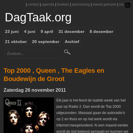
|
contact
|
agenda
|
boeken
|
sponsoring
|
meest gelezen
|
rss
DagTaak.org
23 juni
4 juni
9 april
31 december
8 december
21 oktober
20 september
Archief
Top 2000 , Queen , The Eagles en
Boudewijn de Groot
Zaterdag 26 november 2011
Elk jaar is het feest de laatste week van het
jaar op Radio 2. Dan wordt de Top 2000
uitgezonden. Massaal gaan de autoradio's
op 2 en thuis en op het werk wordt via
internet meegeluisterd. Al een maand eerder
wordt de lijst bekend gemaakt en kunnen we