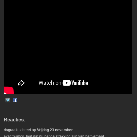
Reacties:
dagtaak
schreef op
Vrijdag 23 november
:
exact wimco, laat dat nu net de strekking zijn van het verhaal