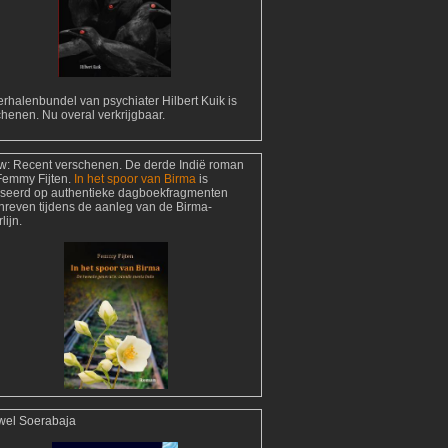
rhalenbundel van psychiater Hilbert Kuik is
henen. Nu overal verkrijgbaar.
w:
Recent verschenen. De derde Indië roman
Femmy Fijten.
In het spoor van Birma
is
seerd op authentieke dagboekfragmenten
hreven tijdens de aanleg van de Birma-
lijn.
wel Soerabaja