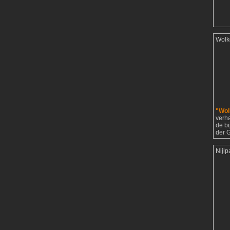
Wolk
"Wol
verh
de b
der G
Nijl