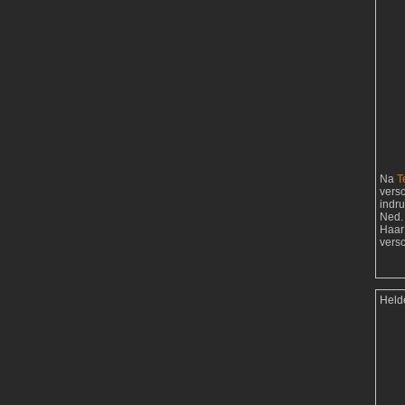
Na
T
vers
indr
Ned. 
Haar
vers
Held