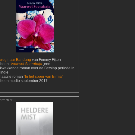
erug naar Bandung
van Femmy Fijten
cheen:
Vaarwel Soerabaja
,een
ukwekkende roman over de Bersiap periode in
Indië.
 laatste roman
"In het spoor van Birma"
cheen medio september 2017.
ere mist