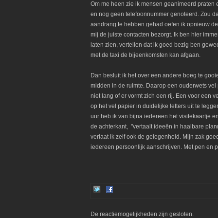
Om me heen zie ik mensen geanimeerd praten en
en nog geen telefoonnummer genoteerd. Zou dat o
aandrang te hebben gehad oefen ik opnieuw de pi
mij de juiste contacten bezorgt. Ik ben hier imme
laten zien, vertellen dat ik goed bezig ben gewee
met de taxi de bijeenkomsten kan afgaan.
Dan besluit ik het over een andere boeg te gooi
midden in de ruimte. Daarop een ouderwets vel p
niet lang of er vormt zich een rij. Een voor een ve
op het vel papier in duidelijke letters uit te leg
uur heb ik van bijna iedereen het visitekaartje
de achterkant, "vertaalt ideeën in haalbare plannen
verlaat ik zelf ook de gelegenheid. Mijn zak goe
iedereen persoonlijk aanschrijven. Met pen en 
De reactiemogelijkheden zijn gesloten.