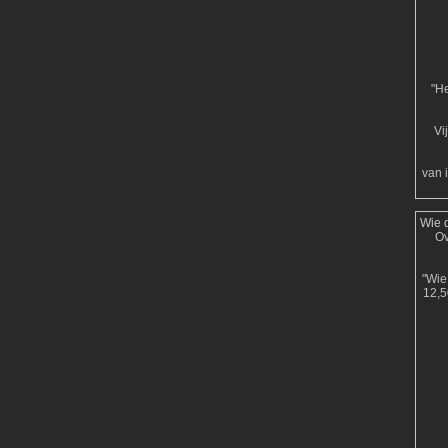
"He
Vi
van 
Wie d
Ov
"Wie 
12,5