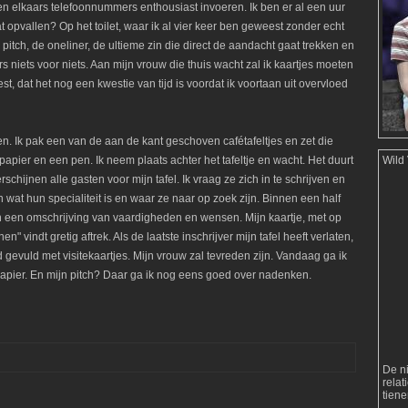
 elkaars telefoonnummers enthousiast invoeren. Ik ben er al een uur
pvallen? Op het toilet, waar ik al vier keer ben geweest zonder echt
tch, de oneliner, de ultieme zin die direct de aandacht gaat trekken en
rs niets voor niets. Aan mijn vrouw die thuis wacht zal ik kaartjes moeten
st, dat het nog een kwestie van tijd is voordat ik voortaan uit overvloed
en. Ik pak een van de aan de kant geschoven cafétafeltjes en zet die
apier en een pen. Ik neem plaats achter het tafeltje en wacht. Het duurt
Wild
rschijnen alle gasten voor mijn tafel. Ik vraag ze zich in te schrijven en
gen wat hun specialiteit is en waar ze naar op zoek zijn. Binnen een half
 en een omschrijving van vaardigheden en wensen. Mijn kaartje, met op
" vindt gretig aftrek. Als de laatste inschrijver mijn tafel heeft verlaten,
d gevuld met visitekaartjes. Mijn vrouw zal tevreden zijn. Vandaag ga ik
papier. En mijn pitch? Daar ga ik nog eens goed over nadenken.
De n
rela
tien