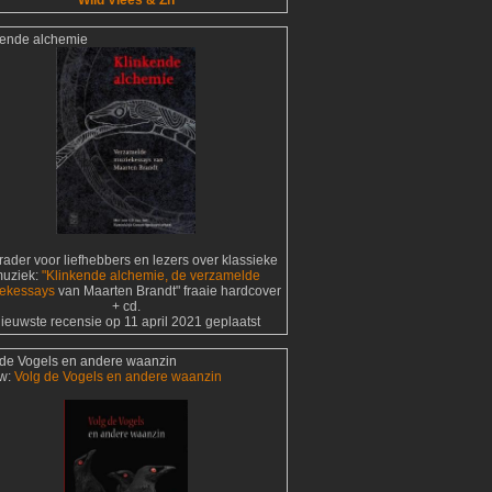
Wild Vlees & Zn
kende alchemie
ader voor liefhebbers en lezers over klassieke
uziek:
"Klinkende alchemie, de verzamelde
ekessays
van Maarten Brandt" fraaie hardcover
+ cd.
ieuwste recensie op 11 april 2021 geplaatst
 de Vogels en andere waanzin
w:
Volg de Vogels en andere waanzin