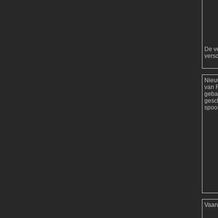
De ve
versc
Nieu
van 
geba
gesc
spoor
Vaar