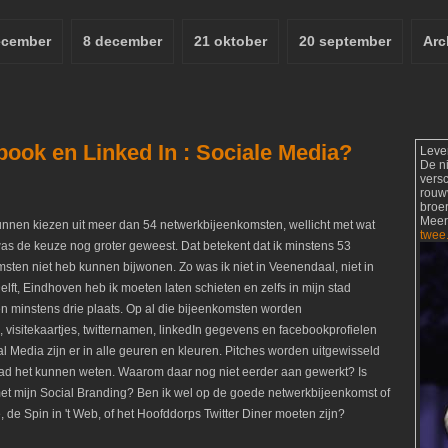
ecember
8 december
21 oktober
20 september
Arc
book en Linked In : Sociale Media?
Leve
De n
vers
rouw
broer
Meer
kunnen kiezen uit meer dan 54 netwerkbijeenkomsten, wellicht met wat
twee
s de keuze nog groter geweest. Dat betekent dat ik minstens 53
sten niet heb kunnen bijwonen. Zo was ik niet in Veenendaal, niet in
elft, Eindhoven heb ik moeten laten schieten en zelfs in mijn stad
en minstens drie plaats. Op al die bijeenkomsten worden
 visitekaartjes, twitternamen, linkedIn gegevens en facebookprofielen
l Media zijn er in alle geuren en kleuren. Pitches worden uitgewisseld
je had het kunnen weten. Waarom daar nog niet eerder aan gewerkt? Is
met mijn Social Branding? Ben ik wel op de goede netwerkbijeenkomst of
, de Spin in 't Web, of het Hoofddorps Twitter Diner moeten zijn?