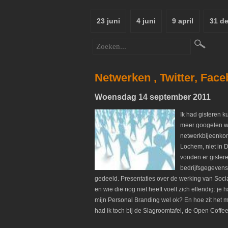
23 juni
4 juni
9 april
31 d
Netwerken , Twitter, Face
Woensdag 14 september 2011
Ik had gisteren 
meer googelen wa
netwerkbijeenkom
Lochem, niet in D
vonden er gister
bedrijfsgegevens,
gedeeld. Presentaties over de werking van Socia
en wie die nog niet heeft voelt zich ellendig: 
mijn Personal Branding wel ok? En hoe zit het 
had ik toch bij de Slagroomtafel, de Open Coffee