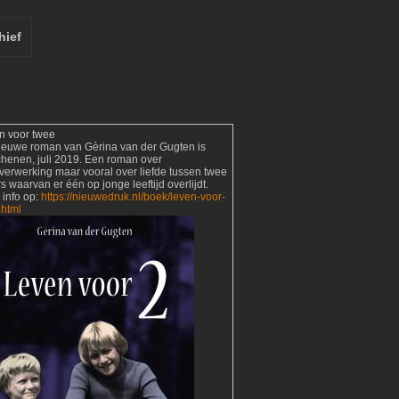
hief
n voor twee
ieuwe roman van Gèrina van der Gugten is
chenen, juli 2019. Een roman over
verwerking maar vooral over liefde tussen twee
s waarvan er één op jonge leeftijd overlijdt.
 info op:
https://nieuwedruk.nl/boek/leven-voor-
.html