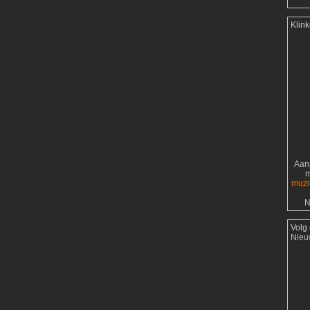
Klin
Aanr
m
muzi
N
Volg
Nieu