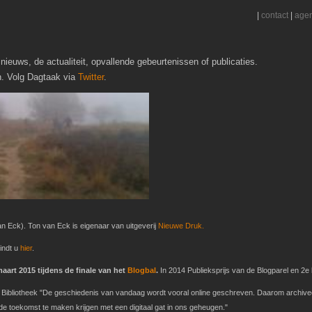
|
contact
|
age
nieuws, de actualiteit, opvallende gebeurtenissen of publicaties.
h. Volg Dagtaak via
Twitter
.
n Eck). Ton van Eck is eigenaar van uitgeverij
Nieuwe Druk.
indt u
hier
.
art 2015 tijdens de finale van het
Blogbal
.
In 2014 Publieksprijs van de Blogparel en 2e b
ke Bibliotheek "De geschiedenis van vandaag wordt vooral online geschreven. Daarom archive
 toekomst te maken krijgen met een digitaal gat in ons geheugen."