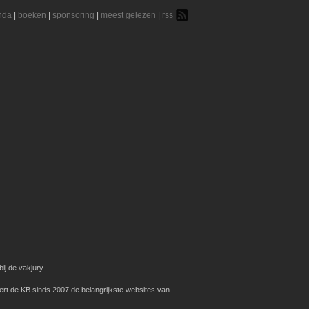
nda
|
boeken
|
sponsoring
|
meest gelezen
|
rss
ij de vakjury.
ert de KB sinds 2007 de belangrijkste websites van