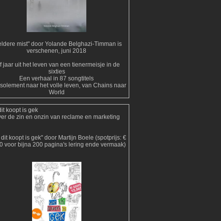
ldere mist" door Yolande Belghazi-Timman is
verschenen, juni 2018
jf jaar uit het leven van een tienermeisje in de
sixties
Een verhaal in 87 songtitels
isolement naar het volle leven, van Chains naar
World
it koopt is gek
er de zin en onzin van reclame en marketing
dit koopt is gek" door Martijn Boele (spotprijs: €
0 voor bijna 200 pagina's lering ende vermaak)