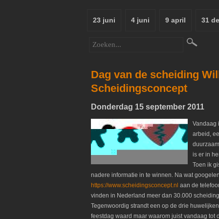
23 juni
4 juni
9 april
31 d
Dag van de scheiding Wil
Scheidingsconcept
Donderdag 15 september 2011
Vandaag i
arbeid, e
duurzaamh
is er in 
Toen ik g
nadere informatie in te winnen. Na wat googelen
https://www.scheidingsconcept.nl
aan de telefoon
vinden in Nederland meer dan 30.000 scheidingen 
Tegenwoordig strandt een op de drie huwelijken e
feestdag waard maar waarom juist vandaag tot de