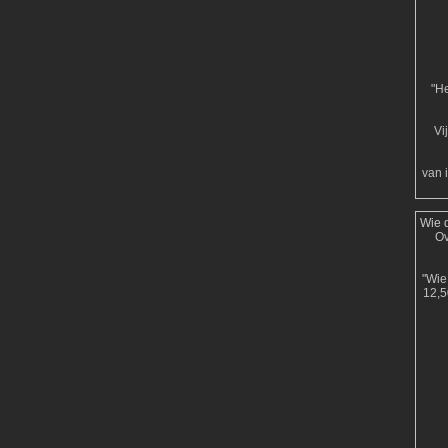
"He
Vi
van 
Wie d
Ov
"Wie 
12,5