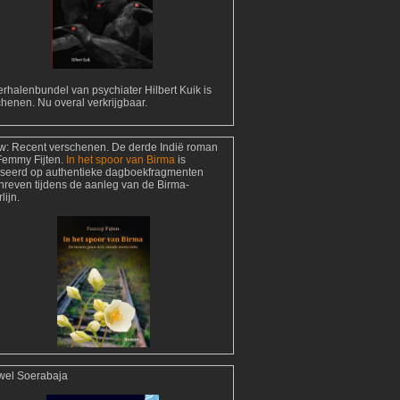
rhalenbundel van psychiater Hilbert Kuik is
henen. Nu overal verkrijgbaar.
w:
Recent verschenen. De derde Indië roman
Femmy Fijten.
In het spoor van Birma
is
seerd op authentieke dagboekfragmenten
hreven tijdens de aanleg van de Birma-
lijn.
wel Soerabaja