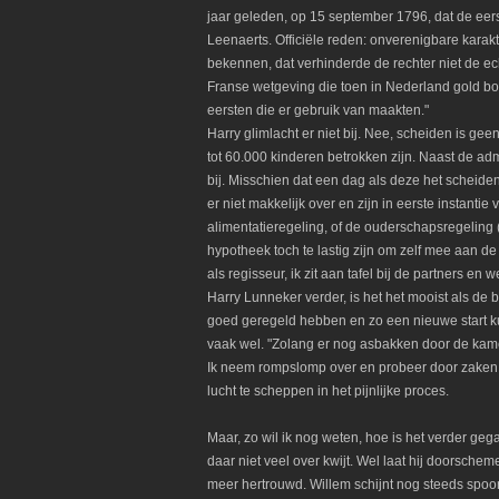
jaar geleden, op 15 september 1796, dat de eer
Leenaerts. Officiële reden: onverenigbare karak
bekennen, dat verhinderde de rechter niet de echt
Franse wetgeving die toen in Nederland gold b
eersten die er gebruik van maakten."
Harry glimlacht er niet bij. Nee, scheiden is geen 
tot 60.000 kinderen betrokken zijn. Naast de ad
bij. Misschien dat een dag als deze het scheiden
er niet makkelijk over en zijn in eerste instantie 
alimentatieregeling, of de ouderschapsregeling 
hypotheek toch te lastig zijn om zelf mee aan de
als regisseur, ik zit aan tafel bij de partners en
Harry Lunneker verder, is het het mooist als de 
goed geregeld hebben en zo een nieuwe start kun
vaak wel. "Zolang er nog asbakken door de kamer 
Ik neem rompslomp over en probeer door zaken z
lucht te scheppen in het pijnlijke proces.
Maar, zo wil ik nog weten, hoe is het verder ge
daar niet veel over kwijt. Wel laat hij doorsche
meer hertrouwd. Willem schijnt nog steeds spoorl