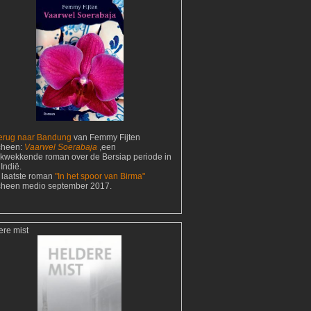
erug naar Bandung
van Femmy Fijten
cheen:
Vaarwel Soerabaja
,een
ukwekkende roman over de Bersiap periode in
Indië.
 laatste roman
"In het spoor van Birma"
cheen medio september 2017.
ere mist