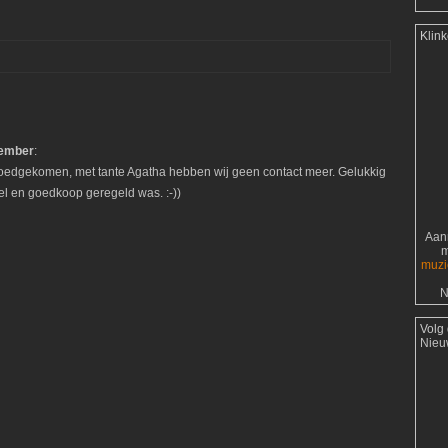
Klin
tember
:
 goedgekomen, met tante Agatha hebben wij geen contact meer. Gelukkig
l en goedkoop geregeld was. :-))
Aanr
m
muzi
N
Volg
Nieu