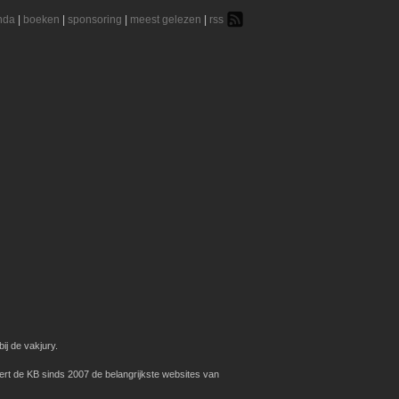
nda
|
boeken
|
sponsoring
|
meest gelezen
|
rss
ij de vakjury.
ert de KB sinds 2007 de belangrijkste websites van