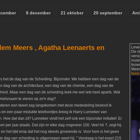
ecember
8 december
21 oktober
20 september
Arc
lem Meers , Agatha Leenaerts en
Leve
De n
vers
rouw
broer
Meer
twee
s het de dag van de Scheiding. Bijzonder. We hebben een dag van de
en dag van de architectuur, een dag van de chemie, een dag van de
eid. Maar een dag van de scheiding leek me wel iets heel aparts. Wat
hemelsnaam te vieren op zo'n dag?
isteren een tweet zag langskomen met deze mededeling besloot ik
 en een paar mislukte telefoontjes kreeg ik Harry Lunneker van
. Hoe dat dan zit? Lunneker vindt het zelf ook een bijzonder initiatief. Er
per jaar plaats. Dat zijn er elke dag ongeveer 100. Veel hè ?, zegt hij.
n het lijkt erop dat het nog steeds groeiende is. Voor hem is het geen
 dag van scheiding is uitgeroepen weet hij. " Vandaag is het exact 215