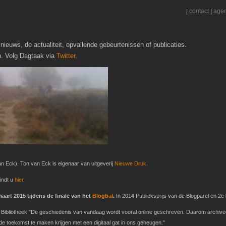
|
contact
|
age
nieuws, de actualiteit, opvallende gebeurtenissen of publicaties.
h. Volg Dagtaak via
Twitter
.
n Eck). Ton van Eck is eigenaar van uitgeverij
Nieuwe Druk.
indt u
hier
.
art 2015 tijdens de finale van het
Blogbal
.
In 2014 Publieksprijs van de Blogparel en 2e b
ke Bibliotheek "De geschiedenis van vandaag wordt vooral online geschreven. Daarom archive
 toekomst te maken krijgen met een digitaal gat in ons geheugen."