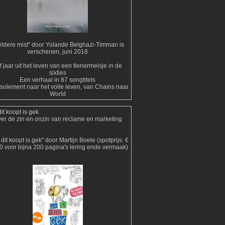
ldere mist" door Yolande Belghazi-Timman is
verschenen, juni 2018
jf jaar uit het leven van een tienermeisje in de
sixties
Een verhaal in 87 songtitels
isolement naar het volle leven, van Chains naar
World
it koopt is gek
er de zin en onzin van reclame en marketing
dit koopt is gek" door Martijn Boele (spotprijs: €
0 voor bijna 200 pagina's lering ende vermaak)