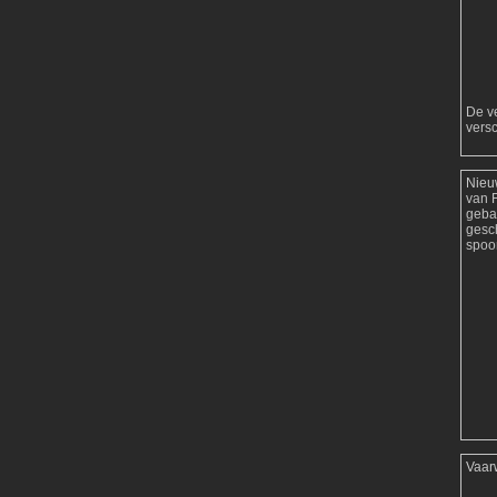
De ve
versc
Nieu
van 
geba
gesc
spoor
Vaar