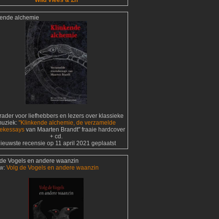
Wild Vlees & Zn
kende alchemie
ader voor liefhebbers en lezers over klassieke
uziek:
"Klinkende alchemie, de verzamelde
ekessays
van Maarten Brandt" fraaie hardcover
+ cd.
ieuwste recensie op 11 april 2021 geplaatst
 de Vogels en andere waanzin
w:
Volg de Vogels en andere waanzin