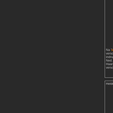
Na
T
vers
indr
Ned. 
Haar
vers
Held