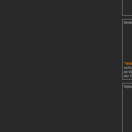
Wolk
"Wol
verh
de b
der G
Nijl