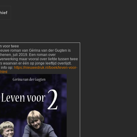
hief
n voor twee
ieuwe roman van Gèrina van der Gugten is
chenen, juli 2019. Een roman over
verwerking maar vooral over liefde tussen twee
s waarvan er één op jonge leeftijd overlijdt.
 info op:
https://nieuwedruk.nl/boek/leven-voor-
.html