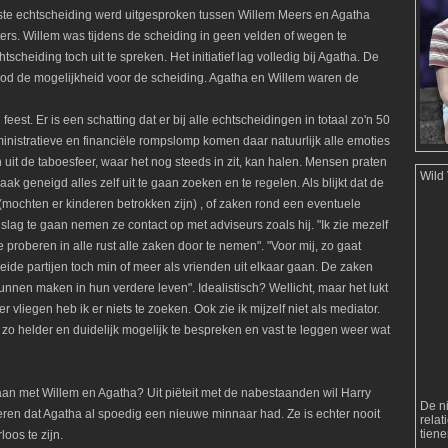
ste echtscheiding werd uitgesproken tussen Willem Meers en Agatha
ters. Willem was tijdens de scheiding in geen velden of wegen te
scheiding toch uit te spreken. Het initiatief lag volledig bij Agatha. De
ood de mogelijkheid voor de scheiding. Agatha en Willem waren de
feest. Er is een schatting dat er bij alle echtscheidingen in totaal zo'n 50
ministratieve en financiële rompslomp komen daar natuurlijk alle emoties
 uit de taboesfeer, waar het nog steeds in zit, kan halen. Mensen praten
Wild
vaak geneigd alles zelf uit te gaan zoeken en te regelen. Als blijkt dat de
(mochten er kinderen betrokken zijn) , of zaken rond een eventuele
 slag te gaan nemen ze contact op met adviseurs zoals hij. "Ik zie mezelf
 we proberen in alle rust alle zaken door te nemen". "Voor mij, zo gaat
beide partijen toch min of meer als vrienden uit elkaar gaan. De zaken
nen maken in hun verdere leven". Idealistisch? Wellicht, maar het lukt
vliegen heb ik er niets te zoeken. Ook zie ik mijzelf niet als mediator.
o helder en duidelijk mogelijk te bespreken en vast te leggen weer wat
gaan met Willem en Agatha? Uit piëteit met de nabestaanden wil Harry
De n
meren dat Agatha al spoedig een nieuwe minnaar had. Ze is echter nooit
rela
tien
oos te zijn.