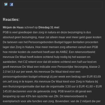
Reacties:
Mirjam de Haas
schreef op
Dinsdag 31 mei
:
PGB is veel goedkoper dan zorg in natura en deze bezuiniging is dus
absoluut geen bezuiniging, maar zal alleen maar veel meer geld gaan kosten:
De tarieven van het Persoonsgebonden Budget liggen tientallen procenten
lager dan Zorg in Natura. Hoe meer mensen zorg afnemen vanuit een PGB
hoe minder kosten de overheid heeft aan de AWBZ. Een rekenvoorbeeld:
mevrouw De Waal heeft iedere ochtend hulp nodig bij het wassen en
aankleden. Het CIZ rekent voor dat dit iedere ochtend een half uur kost en
geeft mevrouw De Waal een indicatie voor Persoonlijke Verzorging, klasse 2:
2,0 tot 3,9 uur per week. Als mevrouw De Waal kiest voor een
persoonsgebonden budget ontvangt zij per week een bedrag van EUR 83,69
om zelf zorg in te kopen. Als mevrouw De Waal kiest voor Zorg in Natura bij
een thuiszorgorganisatie dan kan de organisatie 3,50 uur à EUR 41,60 = EUR
145,60 declareren voor de geleverde zorg. PGB levert in dit geval een
besparing op van 43% ten opzichte van ZIN. Dit rekenvoorbeeld is
exemplarisch voor alle functies van zorg. Bovendien: van de 2 miljard die per