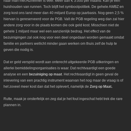
haar man met Alzheimer is veel. Meer dan € 3.000 per maand. Kan je een
huishouden van runnen. Toch blijft het symboolpolitiek. De gehele AWBZ en
zorg kost ons land meer dan 40 miljard Europ op jaarbasis. Nog geen 2,5 %
hiervan is gereserveerd voor de PGB. Valt de PGB regeling weg dan zal hier
andere zorg voor in de plaats komen die ook geld kost. Misschien niet de
gehele 1 miljard maar wel een aanzienlijk bedrag. Het effect van de
bezuinigingen zal ook nog voor een deel ongedaan worden gemaakt omdat
familie en partners wellicht minder gaan werken om thuis zelf de hulp te
geven die nodig is.
Dat er geld verspild wordt aan onterecht uitgekeerde PGB uitkeringen en
allerlei bemiddelingsorganisaties is waar. Dat rechtvaardigt een goede
analyse en een
bezuiniging op maat
. Het rechtvaardigt in geen geval de
inlevering van een prachtig instrument waarvan het nog maar de vraag is of
het zoveel meer kost dan dat het oplevert, namelijk de
Zorg op Maat.
Rutte, maak je onsterfelijk en zeg dat je het fout ingeschat hebt trek die rare
plannen in.