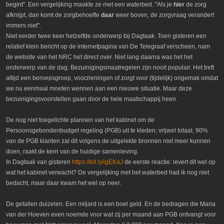
begint". Een vergelijking maakte ze met een waterbed. "Als je
hier
de zorg
afknijpt, dan komt de zorgbehoefte
daar
weer boven, de zorgvraag verandert
immers niet".
Niet eerder twee keer hetzelfde onderwerp bij Dagtaak. Toen gisteren een
relatief klein bericht op de internetpagina van De Telegraaf verscheen, nam
de website van het NRC het direct over. Niet lang daarna was het het
onderwerp van de dag. Bezuinigingsmaatregelen zijn nooit populair. Het treft
altijd een beroepsgroep, voorzieningen of zorgt voor (tijdelijk) ongemak omdat
we nu eenmaal moeten wennen aan een nieuwe situatie. Maar deze
bezuinigingsvoorstellen gaan door de hele maatschappij heen.
De nog niet toegelichte plannen van het kabinet om de
Persoonsgebondenbudget regeling (PGB) uit te kleden, vrijwel totaal, 90%
van de PGB klanten zal dit volgens de uitgelekte bronnen niet meer kunnen
doen, raakt de kern van de huidige samenleving.
In Dagtaak van gisteren
https://bit.ly/igEKaJ
de eerste reactie: levert dit wel op
wat het kabinet verwacht? De vergelijking met het waterbed had ik nog niet
bedacht, maar daar kwam het wel op neer.
De getallen duizelen. Een miljard is een boel geld. En de bedragen die Maria
van der Hoeven even noemde voor wat zij per maand aan PGB ontvangt voor