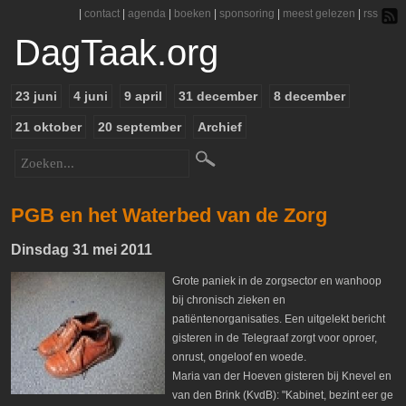
|
contact
|
agenda
|
boeken
|
sponsoring
|
meest gelezen
|
rss
DagTaak.org
23 juni
4 juni
9 april
31 december
8 december
21 oktober
20 september
Archief
PGB en het Waterbed van de Zorg
Dinsdag 31 mei 2011
Grote paniek in de zorgsector en wanhoop
bij chronisch zieken en
patiëntenorganisaties. Een uitgelekt bericht
gisteren in de Telegraaf zorgt voor oproer,
onrust, ongeloof en woede.
Maria van der Hoeven gisteren bij Knevel en
van den Brink (KvdB): "Kabinet, bezint eer ge