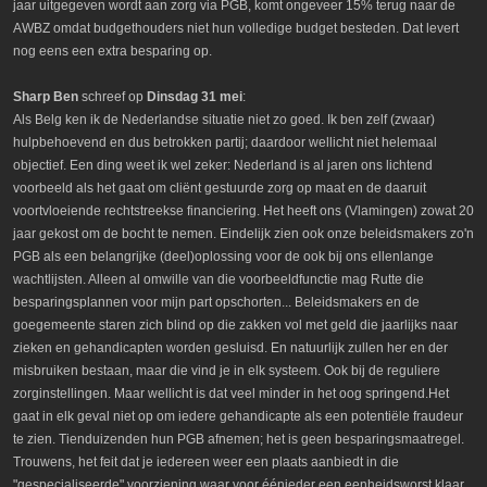
jaar uitgegeven wordt aan zorg via PGB, komt ongeveer 15% terug naar de
AWBZ omdat budgethouders niet hun volledige budget besteden. Dat levert
nog eens een extra besparing op.
Sharp Ben
schreef op
Dinsdag 31 mei
:
Als Belg ken ik de Nederlandse situatie niet zo goed. Ik ben zelf (zwaar)
hulpbehoevend en dus betrokken partij; daardoor wellicht niet helemaal
objectief. Een ding weet ik wel zeker: Nederland is al jaren ons lichtend
voorbeeld als het gaat om cliënt gestuurde zorg op maat en de daaruit
voortvloeiende rechtstreekse financiering. Het heeft ons (Vlamingen) zowat 20
jaar gekost om de bocht te nemen. Eindelijk zien ook onze beleidsmakers zo'n
PGB als een belangrijke (deel)oplossing voor de ook bij ons ellenlange
wachtlijsten. Alleen al omwille van die voorbeeldfunctie mag Rutte die
besparingsplannen voor mijn part opschorten... Beleidsmakers en de
goegemeente staren zich blind op die zakken vol met geld die jaarlijks naar
zieken en gehandicapten worden gesluisd. En natuurlijk zullen her en der
misbruiken bestaan, maar die vind je in elk systeem. Ook bij de reguliere
zorginstellingen. Maar wellicht is dat veel minder in het oog springend.Het
gaat in elk geval niet op om iedere gehandicapte als een potentiële fraudeur
te zien. Tienduizenden hun PGB afnemen; het is geen besparingsmaatregel.
Trouwens, het feit dat je iedereen weer een plaats aanbiedt in die
"gespecialiseerde" voorziening waar voor éénieder een eenheidsworst klaar